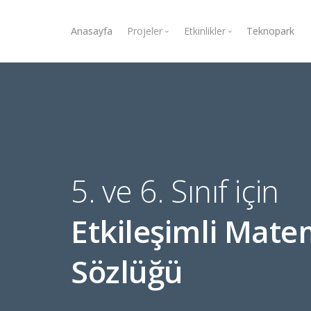
Anasayfa
Projeler
Etkinlikler
Teknopark
GriCeviz/Brainquire
Beste Yarışması
Gong Messenger
Zeka Oyunları Yarışması
Frizbi
Zeka & Yetenek Kongres
Matsöz
Hürriyet Akıl Oyunları
CHP Mobil
5. ve 6. Sınıf için
e-Seçmen & e-Sandık
Etkileşimli Mate
Sözlüğü