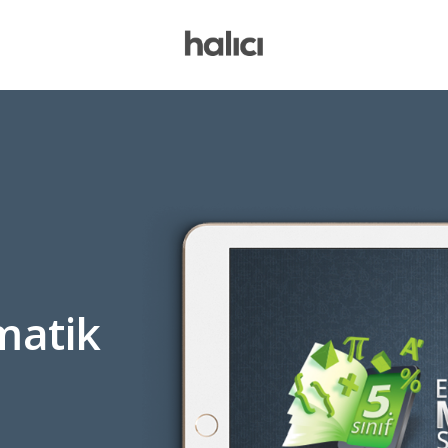
i
matik